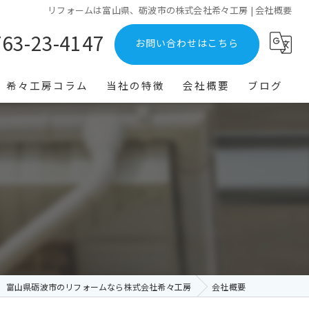
リフォームは富山県、砺波市の株式会社希々工房 | 会社概要
763-23-4147
お問い合わせはこちら
希々工房コラム
当社の特徴
会社概要
ブログ
外壁
雨樋
屋根
高岡市のリフォーム
南砺市のリフォーム
富山県砺波市のリフォームなら株式会社希々工房
会社概要