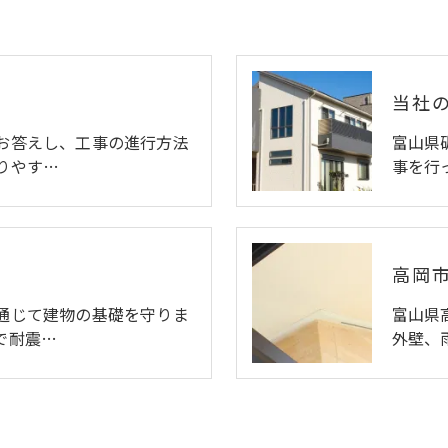
当社
お答えし、工事の進行方法
富山県
りやす…
事を行
高岡
通じて建物の基礎を守りま
富山県
で耐震…
外壁、