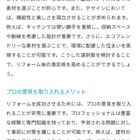
リフォームを考える前に押さえるべき基準のポ
素材を選ぶことが肝心です。また、デザインにおいて
イント
は、機能性と美しさを両立させることが求められます。
リフォーム前の現状分析基準
例えば、キッチンでは使い勝手を重視し、収納スペース
長期プランニングのための基準
や動線を考慮した設計が重要です。さらに、エコフレン
予算計画に反映する基準の設定
ドリーな素材を選ぶことで、環境に配慮した住まいを実
基準に基づく利便性の確認
現することが可能です。こうした選択肢を検討すること
で、リフォーム後の満足感を高めることができるでしょ
家族構成に応じたリフォーム基準
う。
安全性を確保するための基準
理想の住環境を築くために必要なリフォーム基
プロの意見を取り入れるメリット
準
リフォームを成功させるためには、プロの意見を取り入
理想の住環境を実現するための基本基準
れることが非常に重要です。プロフェッショナルは豊富
ニーズに応じたリフォーム基準のカスタマ
な経験と専門知識を持っており、予測される問題に対し
イズ
て事前に対策を講じることが可能です。例えば、建材の
住み心地を左右する基準の選び方