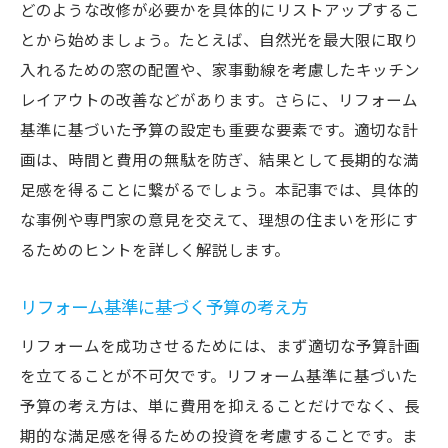
実績と評判のある業者選びの基準
どのような改修が必要かを具体的にリストアップするこ
リフォーム基準を知って長期的な満足感を得る
とから始めましょう。たとえば、自然光を最大限に取り
入れるための窓の配置や、家事動線を考慮したキッチン
長期使用を見据えた基準設定の重要性
レイアウトの改善などがあります。さらに、リフォーム
リフォーム後の満足感を高める基準とは
基準に基づいた予算の設定も重要な要素です。適切な計
リフォーム基準がもたらす価値の向上
画は、時間と費用の無駄を防ぎ、結果として長期的な満
将来的なメンテナンスを考えた基準
足感を得ることに繋がるでしょう。本記事では、具体的
基準に基づくリフォームの保険適用
な事例や専門家の意見を交えて、理想の住まいを形にす
ライフスタイル変化に対応するリフォーム
るためのヒントを詳しく解説します。
基準
リフォーム基準に基づく予算の考え方
プロが教えるリフォームの基本基準と成功の秘
訣
リフォームを成功させるためには、まず適切な予算計画
プロが重視するリフォーム基準のポイント
を立てることが不可欠です。リフォーム基準に基づいた
成功するリフォーム基準の見極め方
予算の考え方は、単に費用を抑えることだけでなく、長
期的な満足感を得るための投資を考慮することです。ま
基準に基づくプロジェクト管理の方法