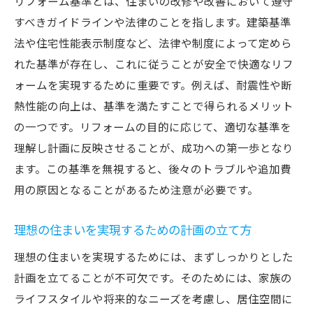
リフォーム基準とは、住まいの改修や改善において遵守
リフォームで重視すべき快適性の要素
すべきガイドラインや法律のことを指します。建築基準
基準を満たす設備の選び方
法や住宅性能表示制度など、法律や制度によって定めら
住まいの動線を考慮したリフォーム
れた基準が存在し、これに従うことが安全で快適なリフ
収納スペースのリフォーム基準
ォームを実現するために重要です。例えば、耐震性や断
熱性能の向上は、基準を満たすことで得られるメリット
環境に優しいリフォーム基準
の一つです。リフォームの目的に応じて、適切な基準を
失敗しないリフォーム計画リフォーム基準の重
理解し計画に反映させることが、成功への第一歩となり
要性
ます。この基準を無視すると、後々のトラブルや追加費
計画段階で押さえるべき基準
用の原因となることがあるため注意が必要です。
リフォームのタイムラインと基準設定
リフォーム基準を守るためのチェックリス
理想の住まいを実現するための計画の立て方
ト
理想の住まいを実現するためには、まずしっかりとした
予算オーバーを防ぐ基準の活用
計画を立てることが不可欠です。そのためには、家族の
専門家の助言を得るための基準
ライフスタイルや将来的なニーズを考慮し、居住空間に