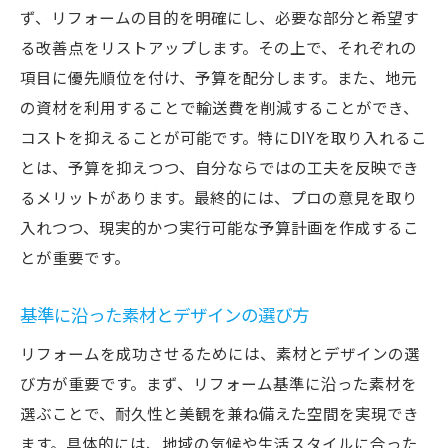
ず、リフォームの目的を明確にし、必要な部分と希望す
リフォームを成功に導くプロのアプローチ
る改善点をリストアップします。その上で、それぞれの
基準に沿ったトラブルシューティング
項目に優先順位を付け、予算を配分します。また、地元
プロとのコミュニケーションをスムーズに
の資材を利用することで輸送費を削減することができ、
する基準
コストを抑えることが可能です。特にDIYを取り入れるこ
リフォーム基準を理解して住まいを快適に変え
とは、予算を抑えつつ、自分ならではの工夫を反映でき
るステップ
るメリットがあります。最終的には、プロの意見を取り
リフォーム計画のスタート地点としての基
入れつつ、現実的かつ実行可能な予算計画を作成するこ
準
とが重要です。
基準に基づくヒアリングの重要性
基準に沿った素材とデザインの選び方
設計段階で考慮すべき基準
施工における基準の遵守
リフォームを成功させるためには、素材とデザインの選
び方が重要です。まず、リフォーム基準に沿った素材を
基準に基づく最終確認のポイント
選ぶことで、耐久性と美観を兼ね備えた空間を実現でき
基準を検証するためのフィードバック
ます。具体的には、地域の気候や生活スタイルに合った