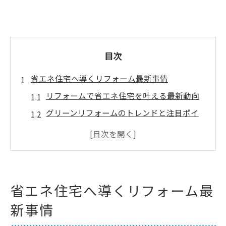
目次
省エネ住宅へ導くリフォーム最新事情
リフォームで省エネ住宅を叶える最新動向
グリーンリフォームのトレンドと注目ポイ
ント
補助金活用によるリフォーム費用の抑え方
子育て世帯向けグリーン住宅支援事業の特
徴
省エネ住宅へ導くリフォーム最
グリーンリフォーム併用で得られる省エネ
新事情
効果