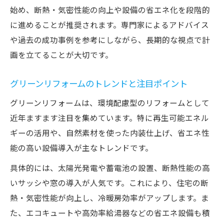
れ
始め、断熱・気密性能の向上や設備の省エネ化を段階的
リフォーム費用を補助金で賢く抑える方法
に進めることが推奨されます。専門家によるアドバイス
窓リノベとグリーンリフォームの併用事例
や過去の成功事例を参考にしながら、長期的な視点で計
快適さを引き出すリフォーム計画の立て方
画を立てることが大切です。
家族に優しいグリーンリフォーム徹底解説
グリーンリフォームのトレンドと注目ポイント
家族で選ぶグリーンリフォームの最適プラ
グリーンリフォームは、環境配慮型のリフォームとして
ン
近年ますます注目を集めています。特に再生可能エネル
リフォームで実現するバリアフリーと省エ
ギーの活用や、自然素材を使った内装仕上げ、省エネ性
ネ
能の高い設備導入が主なトレンドです。
グリーンリフォーム補助金の家族向け活用
法
具体的には、太陽光発電や蓄電池の設置、断熱性能の高
いサッシや窓の導入が人気です。これにより、住宅の断
子育て世帯のための安心リフォーム事例
熱・気密性能が向上し、冷暖房効率がアップします。ま
家族会議で決めるリフォーム計画の進め方
た、エコキュートや高効率給湯器などの省エネ設備も積
子育て世帯が知るべきグリーン補助金の仕組み