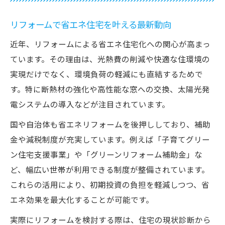
グリーンリフォームの本質と利点とは
グリーンリフォームの定義と実践メリット
リフォームで省エネ住宅を叶える最新動向
を解説
近年、リフォームによる省エネ住宅化への関心が高まっ
リフォームによるエコ効果と快適性向上の
ています。その理由は、光熱費の削減や快適な住環境の
魅力
実現だけでなく、環境負荷の軽減にも直結するためで
子育てグリーン住宅支援事業で得られる恩
す。特に断熱材の強化や高性能な窓への交換、太陽光発
恵
電システムの導入などが注目されています。
補助金対象となるグリーンリフォームの条
国や自治体も省エネリフォームを後押ししており、補助
件
金や減税制度が充実しています。例えば「子育てグリー
グリーンリフォームローン利用時の利点と
ン住宅支援事業」や「グリーンリフォーム補助金」な
注意点
ど、幅広い世帯が利用できる制度が整備されています。
補助金活用で叶える快適リフォーム計画
これらの活用により、初期投資の負担を軽減しつつ、省
グリーンリフォーム補助金の申請ポイント
エネ効果を最大化することが可能です。
子育てグリーン住宅支援事業の基本的な流
実際にリフォームを検討する際は、住宅の現状診断から