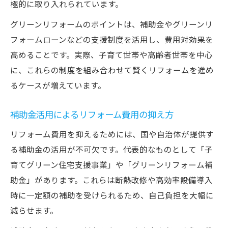
極的に取り入れられています。
子育て世帯向けグリーンリフォーム補助金
グリーンリフォームのポイントは、補助金やグリーンリ
解説
フォームローンなどの支援制度を活用し、費用対効果を
リフォーム補助金の申請要件と必要書類一
高めることです。実際、子育て世帯や高齢者世帯を中心
覧
に、これらの制度を組み合わせて賢くリフォームを進め
グリーン住宅支援事業の交付決定通知書と
るケースが増えています。
は
併用可能なリフォーム補助制度のポイント
補助金活用によるリフォーム費用の抑え方
補助金対象工事と省エネ改修の違いを比較
リフォーム費用を抑えるためには、国や自治体が提供す
グリーンリフォームローン選択の注意点を探る
る補助金の活用が不可欠です。代表的なものとして「子
リフォームローン金利の比較と選び方ガイ
育てグリーン住宅支援事業」や「グリーンリフォーム補
ド
助金」があります。これらは断熱改修や高効率設備導入
グリーンリフォームローンの審査基準と流
時に一定額の補助を受けられるため、自己負担を大幅に
れ
減らせます。
ローン利用時のデメリットと注意点を確認